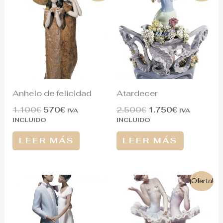
original
actual
original
actual
era:
es:
era:
es:
1.100€.
570€.
2.500€.
1.750€.
Anhelo de felicidad
Atardecer
1.100
€
570
€
2.500
€
1.750
€
IVA
IVA
INCLUIDO
INCLUIDO
LEER MÁS
LEER MÁS
El
El
¡Oferta!
precio
precio
original
actual
era:
es:
950€.
380€.