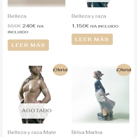
Belleza
Belleza y raza
550
€
240
€
1.150
€
IVA
IVA INCLUIDO
INCLUIDO
LEER MÁS
LEER MÁS
El
El
El
El
¡Oferta!
¡Oferta!
precio
precio
precio
precio
original
actual
original
actual
era:
es:
era:
es:
1.380€.
1.100€.
500€.
340€.
AGOTADO
Belleza y raza Mate
Brisa Marina