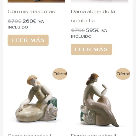
Con mis mascotas
Dama abriendo la
sombrilla
670
€
260
€
IVA
INCLUIDO
670
€
595
€
IVA
INCLUIDO
LEER MÁS
LEER MÁS
El
El
El
El
¡Oferta!
¡Oferta!
precio
precio
precio
precio
original
actual
original
actual
era:
es:
era:
es:
500€.
495€.
830€.
595€.
Dama con calas I
Dama con calas II