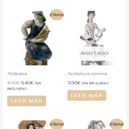
El
El
¡Oferta!
precio
precio
original
actual
era:
es:
810€.
540€.
AGOTADO
Aldeana
Andaluza serena
810
€
540
€
330
€
IVA
IVA INCLUIDO
INCLUIDO
LEER MÁS
LEER MÁS
El
El
El
El
¡Oferta!
¡Oferta!
precio
precio
precio
precio