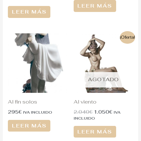
LEER MÁS
LEER MÁS
El
El
¡Oferta!
precio
precio
original
actual
era:
es:
2.040€.
1.050€.
AGOTADO
Al fin solos
Al viento
295
€
2.040
€
1.050
€
IVA INCLUIDO
IVA
INCLUIDO
LEER MÁS
LEER MÁS