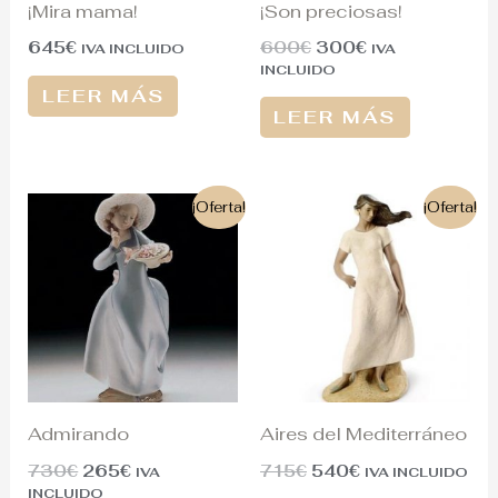
¡Mira mama!
¡Son preciosas!
645
€
600
€
300
€
IVA INCLUIDO
IVA
INCLUIDO
LEER MÁS
LEER MÁS
El
El
El
El
¡Oferta!
¡Oferta!
precio
precio
precio
precio
original
actual
original
actual
era:
es:
era:
es:
730€.
265€.
715€.
540€.
Admirando
Aires del Mediterráneo
730
€
265
€
715
€
540
€
IVA
IVA INCLUIDO
INCLUIDO