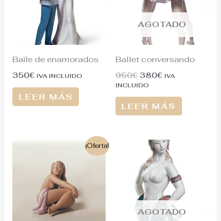
AGOTADO
Baile de enamorados
Ballet conversando
350
€
950
€
380
€
IVA INCLUIDO
IVA
INCLUIDO
LEER MÁS
LEER MÁS
El
El
¡Oferta!
precio
precio
original
actual
era:
es:
550€.
240€.
AGOTADO