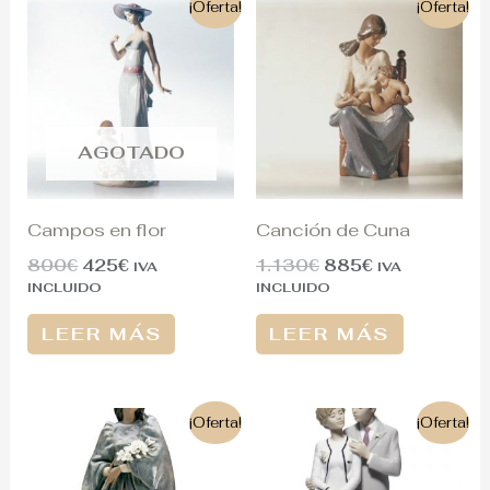
El
El
El
El
¡Oferta!
¡Oferta!
precio
precio
precio
precio
original
actual
original
actual
era:
es:
era:
es:
800€.
425€.
1.130€.
885€.
AGOTADO
Campos en flor
Canción de Cuna
800
€
425
€
1.130
€
885
€
IVA
IVA
INCLUIDO
INCLUIDO
LEER MÁS
LEER MÁS
El
El
El
El
¡Oferta!
¡Oferta!
precio
precio
precio
precio
original
actual
original
actual
era:
es:
era:
es: