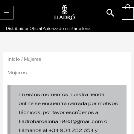
Ir
Busc
0
al
contenido
Distribuidor Oficial Autorizado en Barcelona
Inicio
/ Mujeres
Mujeres
En estos momentos nuestra tienda
online se encuentra cerrada por motivos
técnicos, por favor escríbenos a
lladrobarcelona1983@gmail.com o
llámanos al +34 934 232 654 y