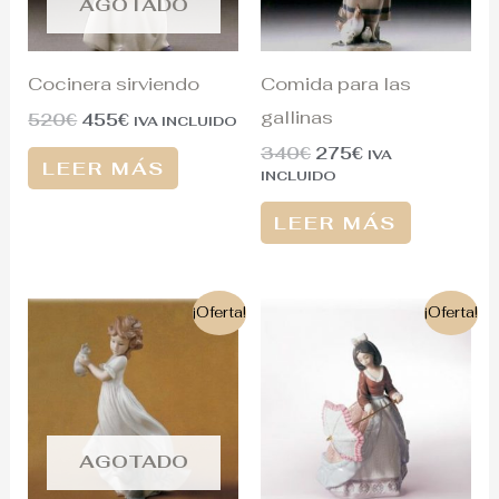
AGOTADO
Cocinera sirviendo
Comida para las
gallinas
520
€
455
€
IVA INCLUIDO
340
€
275
€
IVA
LEER MÁS
INCLUIDO
LEER MÁS
El
El
El
El
¡Oferta!
¡Oferta!
precio
precio
precio
precio
original
actual
original
actual
era:
es:
era:
es:
670€.
260€.
670€.
595€.
AGOTADO