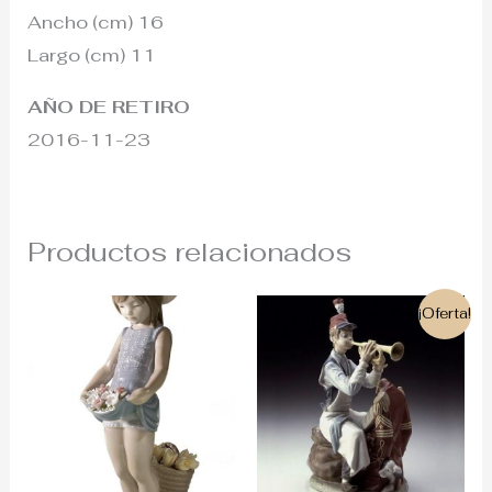
Ancho (cm) 16
Largo (cm) 11
AÑO DE RETIRO
2016-11-23
Productos relacionados
El
El
¡Oferta!
precio
precio
original
actual
era:
es:
1.200€.
430€.