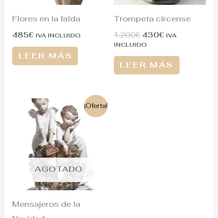
Flores en la falda
Trompeta circense
485
€
1.200
€
430
€
IVA INCLUIDO
IVA
INCLUIDO
LEER MÁS
LEER MÁS
El
El
¡Oferta!
precio
precio
original
actual
era:
es:
850€.
633€.
AGOTADO
Mensajeros de la