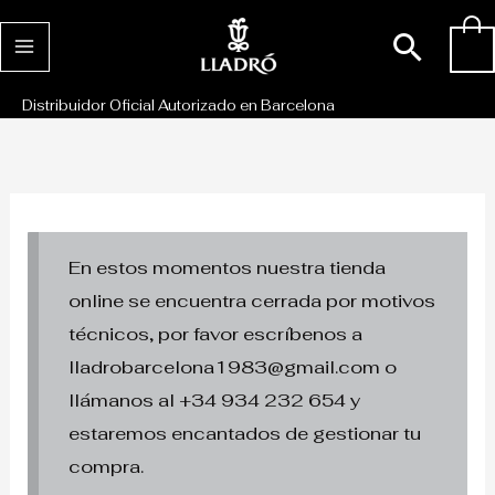
Ir
Busc
0
al
contenido
Distribuidor Oficial Autorizado en Barcelona
En estos momentos nuestra tienda
online se encuentra cerrada por motivos
técnicos, por favor escríbenos a
lladrobarcelona1983@gmail.com o
llámanos al +34 934 232 654 y
estaremos encantados de gestionar tu
compra.