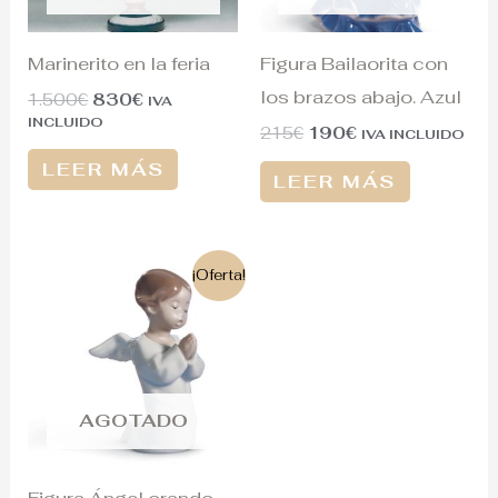
Marinerito en la feria
Figura Bailaorita con
los brazos abajo. Azul
1.500
€
830
€
IVA
INCLUIDO
215
€
190
€
IVA INCLUIDO
LEER MÁS
LEER MÁS
El
El
¡Oferta!
precio
precio
original
actual
era:
es:
125€.
110€.
AGOTADO