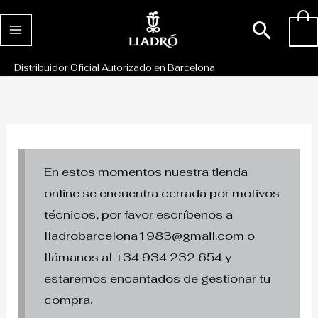
Ir
Busc
0
al
contenido
Distribuidor Oficial Autorizado en Barcelona
En estos momentos nuestra tienda
online se encuentra cerrada por motivos
técnicos, por favor escríbenos a
lladrobarcelona1983@gmail.com o
llámanos al +34 934 232 654 y
estaremos encantados de gestionar tu
compra.