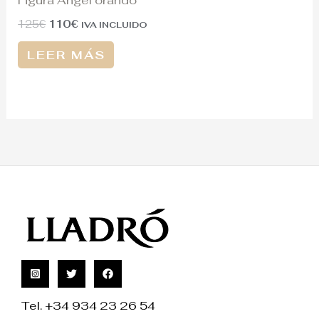
Figura Ángel orando
125
€
110
€
IVA INCLUIDO
LEER MÁS
Tel. +34 934 23 26 54