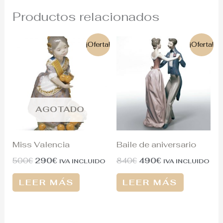
Productos relacionados
El
El
El
El
¡Oferta!
¡Oferta!
precio
precio
precio
precio
original
actual
original
actual
era:
es:
era:
es:
500€.
290€.
840€.
490€.
AGOTADO
Miss Valencia
Baile de aniversario
500
€
290
€
840
€
490
€
IVA INCLUIDO
IVA INCLUIDO
LEER MÁS
LEER MÁS