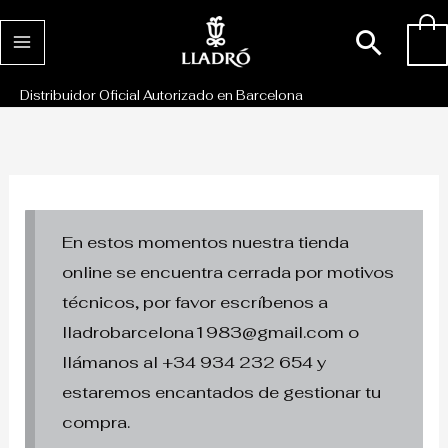
Ir
Busc
0
al
contenido
Distribuidor Oficial Autorizado en Barcelona
En estos momentos nuestra tienda
online se encuentra cerrada por motivos
técnicos, por favor escríbenos a
lladrobarcelona1983@gmail.com o
llámanos al +34 934 232 654 y
estaremos encantados de gestionar tu
compra.