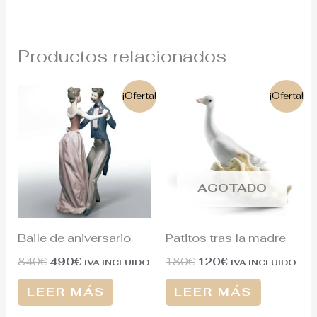
Productos relacionados
El
El
El
El
¡Oferta!
¡Oferta!
precio
precio
precio
precio
original
actual
original
actual
era:
es:
era:
es:
840€.
490€.
180€.
120€.
AGOTADO
Baile de aniversario
Patitos tras la madre
840
€
490
€
180
€
120
€
IVA INCLUIDO
IVA INCLUIDO
LEER MÁS
LEER MÁS