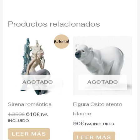
Productos relacionados
El
El
¡Oferta!
precio
precio
original
actual
era:
es:
1.350€.
610€.
AGOTADO
AGOTADO
Sirena romántica
Figura Osito atento
blanco
1.350
€
610
€
IVA
INCLUIDO
90
€
IVA INCLUIDO
LEER MÁS
LEER MÁS