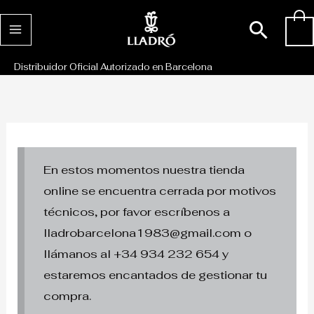
Ir
Busc
0
al
contenido
Distribuidor Oficial Autorizado en Barcelona
En estos momentos nuestra tienda
online se encuentra cerrada por motivos
técnicos, por favor escríbenos a
lladrobarcelona1983@gmail.com o
llámanos al +34 934 232 654 y
estaremos encantados de gestionar tu
compra.