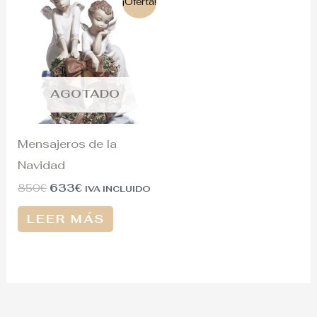
¡Oferta!
precio
precio
original
actual
era:
es:
850€.
633€.
AGOTADO
Mensajeros de la
Navidad
850
€
633
€
IVA INCLUIDO
LEER MÁS