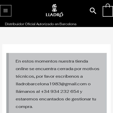
Ir
Busc
0
al
contenido
Distribuidor Oficial Autorizado en Barcelona
En estos momentos nuestra tienda
online se encuentra cerrada por motivos
técnicos, por favor escríbenos a
lladrobarcelona1983@gmail.com o
llámanos al +34 934 232 654 y
estaremos encantados de gestionar tu
compra.