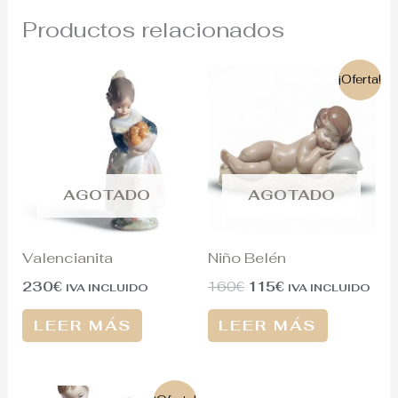
Productos relacionados
El
El
¡Oferta!
precio
precio
original
actual
era:
es:
160€.
115€.
AGOTADO
AGOTADO
Valencianita
Niño Belén
230
€
160
€
115
€
IVA INCLUIDO
IVA INCLUIDO
LEER MÁS
LEER MÁS
El
El