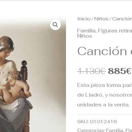
Inicio
/
Niños
/ Canció
El
Familia
,
Figuras reti
preci
Niños
Canción 
origin
era:
1.130
€
885
€
1.130
Esta pieza forma par
de Lladró, y nosotr
unidades a la venta.
SKU:
01012416
Categorías:
Familia
,
Fi