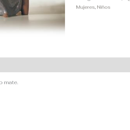
Mujeres
,
Niños
 adicional
o mate.