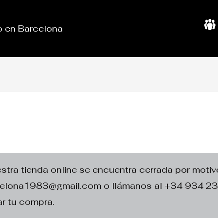
do en Barcelona
S
o
b
r
e
N
o
s
o
t
r
o
s
ra tienda online se encuentra cerrada por motivo
rcelona1983@gmail.com o llámanos al +34 934 2
r tu compra.