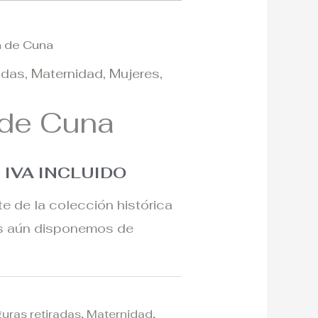
n de Cuna
El
radas
,
Maternidad
,
Mujeres
,
o
precio
de Cuna
al
actual
es:
IVA INCLUIDO
€.
885€.
te de la colección histórica
os aún disponemos de
guras retiradas
,
Maternidad
,