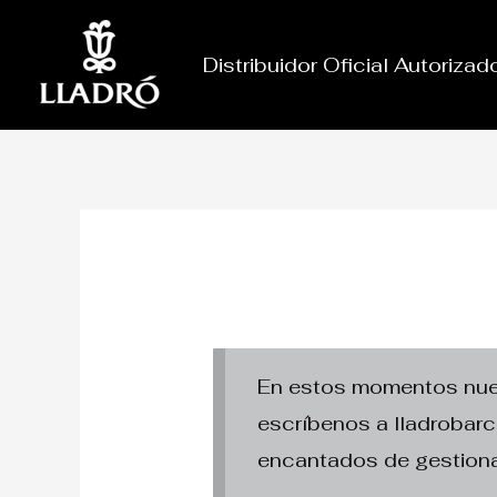
Ir
al
Distribuidor Oficial Autoriza
contenido
En estos momentos nuest
escríbenos a lladroba
encantados de gestiona