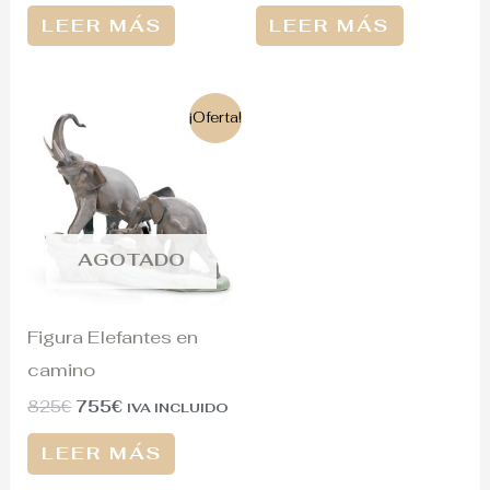
LEER MÁS
LEER MÁS
El
El
¡Oferta!
precio
precio
original
actual
era:
es:
825€.
755€.
AGOTADO
Figura Elefantes en
camino
825
€
755
€
IVA INCLUIDO
LEER MÁS