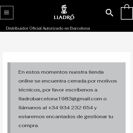
Ir
Busc
0
al
contenido
Distribuidor Oficial Autorizado en Barcelona
En estos momentos nuestra tienda
online se encuentra cerrada por motivos
técnicos, por favor escríbenos a
lladrobarcelona1983@gmail.com o
llámanos al +34 934 232 654 y
estaremos encantados de gestionar tu
compra.