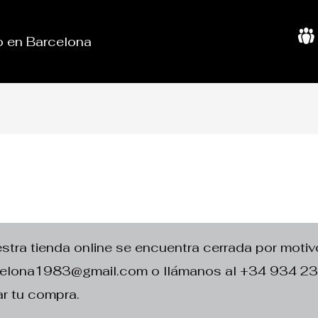
do en Barcelona
S
o
b
r
e
N
o
s
o
t
r
o
s
ra tienda online se encuentra cerrada por motivo
rcelona1983@gmail.com o llámanos al +34 934 2
r tu compra.