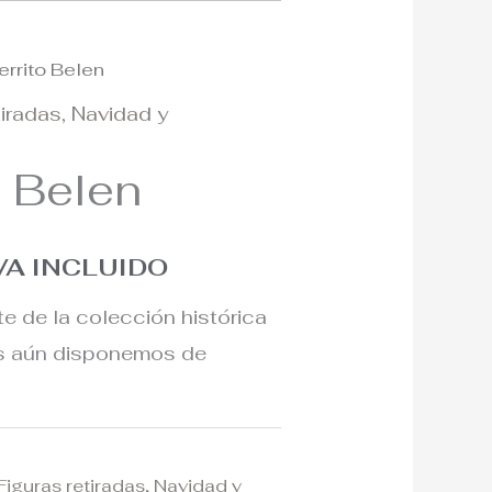
errito Belen
l
tiradas
,
Navidad y
recio
o Belen
l
ctual
s:
VA INCLUIDO
25€.
te de la colección histórica
os aún disponemos de
Figuras retiradas
,
Navidad y