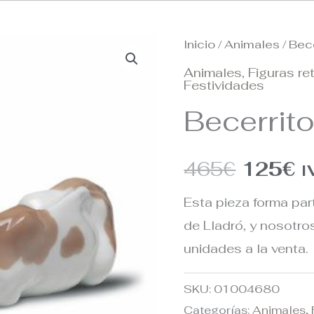
Inicio
/
Animales
/ Bec
El
E
Animales
,
Figuras re
precio
p
Festividades
Becerrit
origina
a
era:
e
465
€
125
€
I
465€.
1
Esta pieza forma par
de Lladró, y nosotr
unidades a la venta.
SKU:
01004680
Categorías:
Animales
,