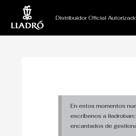
Ir
al
Distribuidor Oficial Autoriza
contenido
En estos momentos nuest
escríbenos a lladroba
encantados de gestiona