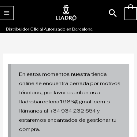
Ir
Busc
0
al
contenido
Distribuidor Oficial Autorizado en Barcelona
En estos momentos nuestra tienda
online se encuentra cerrada por motivos
técnicos, por favor escríbenos a
lladrobarcelona1983@gmail.com o
llámanos al +34 934 232 654 y
estaremos encantados de gestionar tu
compra.