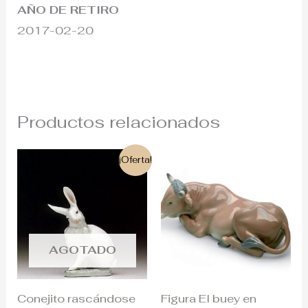
AÑO DE RETIRO
2017-02-20
Productos relacionados
El
El
¡Oferta!
precio
precio
original
actual
era:
es:
150€.
110€.
AGOTADO
Conejito rascándose
Figura El buey en