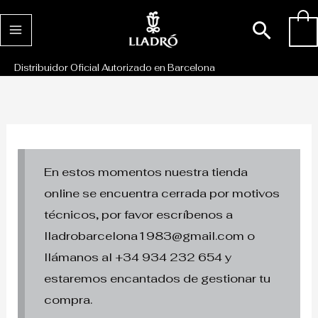
Ir
Busc
0
al
contenido
Distribuidor Oficial Autorizado en Barcelona
En estos momentos nuestra tienda
online se encuentra cerrada por motivos
técnicos, por favor escríbenos a
lladrobarcelona1983@gmail.com o
llámanos al +34 934 232 654 y
estaremos encantados de gestionar tu
compra.