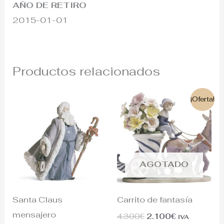
AÑO DE RETIRO
2015-01-01
Productos relacionados
El
El
¡Oferta!
precio
precio
original
actual
era:
es:
4.300€.
2.100€.
AGOTADO
Santa Claus
Carrito de fantasía
mensajero
4.300
€
2.100
€
IVA