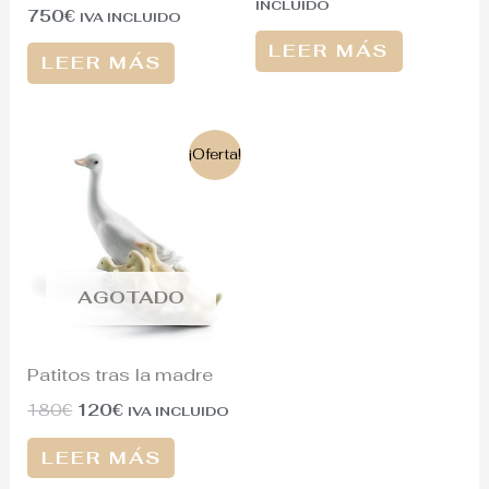
INCLUIDO
750
€
IVA INCLUIDO
LEER MÁS
LEER MÁS
El
El
¡Oferta!
precio
precio
original
actual
era:
es:
180€.
120€.
AGOTADO
Patitos tras la madre
180
€
120
€
IVA INCLUIDO
LEER MÁS