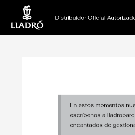
Ir
al
Distribuidor Oficial Autoriza
contenido
En estos momentos nuest
escríbenos a lladroba
encantados de gestiona