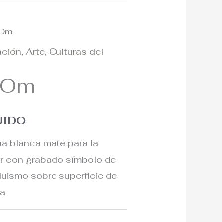
a Om
ación
,
Arte
,
Culturas del
a Om
UIDO
na blanca mate para la
r con grabado símbolo de
nduismo sobre superficie de
da