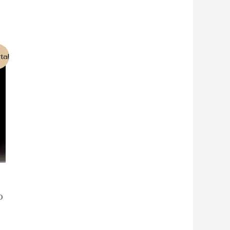
ta!
O