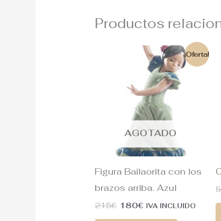
Productos relacio
El
El
¡Oferta!
precio
precio
original
actual
era:
es:
215€.
180€.
AGOTADO
Figura Bailaorita con los
C
brazos arriba. Azul
215
€
180
€
IVA INCLUIDO