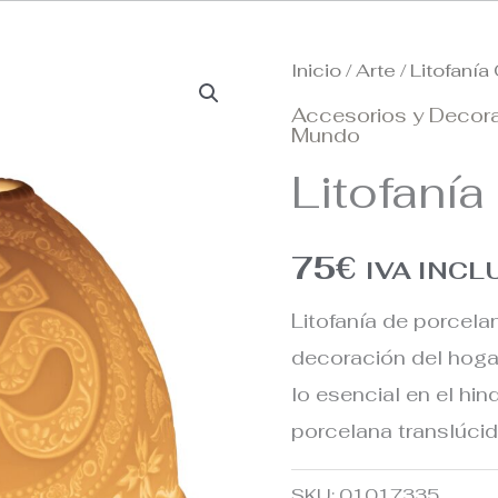
Inicio
/
Arte
/ Litofaní
Accesorios y Decor
Mundo
Litofaní
75
€
IVA INCL
Litofanía de porcela
decoración del hoga
lo esencial en el hi
porcelana translúci
SKU:
01017335