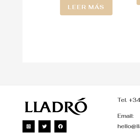
LEER MÁS
Tel. +3
Email:
hello@l