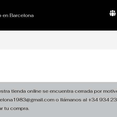
do en Barcelona
S
o
b
r
e
N
o
s
o
t
r
o
s
ra tienda online se encuentra cerrada por motivo
rcelona1983@gmail.com o llámanos al +34 934 2
r tu compra.