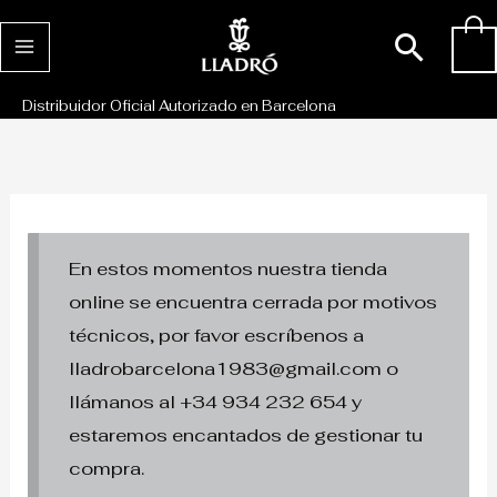
Ir
Busc
0
al
contenido
Distribuidor Oficial Autorizado en Barcelona
En estos momentos nuestra tienda
online se encuentra cerrada por motivos
técnicos, por favor escríbenos a
lladrobarcelona1983@gmail.com o
llámanos al +34 934 232 654 y
estaremos encantados de gestionar tu
compra.