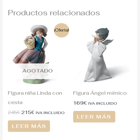
Productos relacionados
El
El
¡Oferta!
precio
precio
original
actual
era:
es:
245€.
215€.
AGOTADO
Figura niña Linda con
Figura Ángel mímico
cesta
169
€
IVA INCLUIDO
245
€
215
€
IVA INCLUIDO
LEER MÁS
LEER MÁS