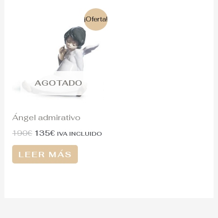
El
El
¡Oferta!
precio
precio
original
actual
era:
es:
190€.
135€.
AGOTADO
Ángel admirativo
190
€
135
€
IVA INCLUIDO
LEER MÁS