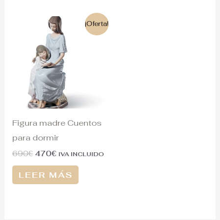
El
El
¡Oferta!
precio
precio
original
actual
era:
es:
690€.
470€.
Figura madre Cuentos
para dormir
690
€
470
€
IVA INCLUIDO
LEER MÁS