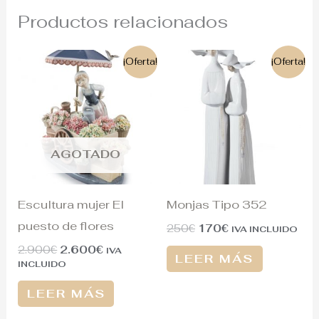
Productos relacionados
El
El
El
El
¡Oferta!
¡Oferta!
precio
precio
precio
precio
original
actual
original
actual
era:
es:
era:
es:
2.900€.
2.600€.
250€.
170€.
AGOTADO
Escultura mujer El
Monjas Tipo 352
puesto de flores
250
€
170
€
IVA INCLUIDO
2.900
€
2.600
€
IVA
LEER MÁS
INCLUIDO
LEER MÁS