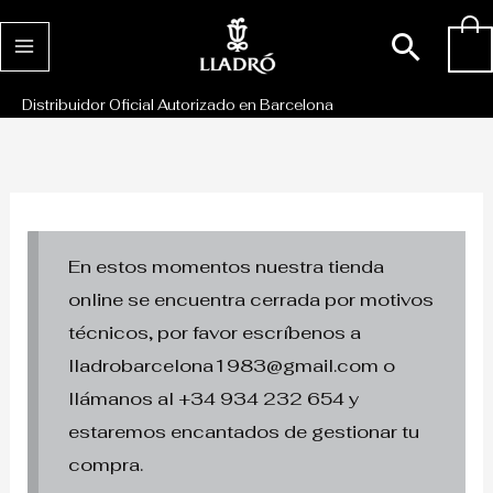
Ir
Busc
0
al
contenido
Distribuidor Oficial Autorizado en Barcelona
En estos momentos nuestra tienda
online se encuentra cerrada por motivos
técnicos, por favor escríbenos a
lladrobarcelona1983@gmail.com o
llámanos al +34 934 232 654 y
estaremos encantados de gestionar tu
compra.