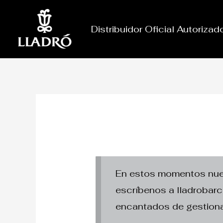
Ir
al
Distribuidor Oficial Autoriza
contenido
En estos momentos nuest
escríbenos a lladroba
encantados de gestiona