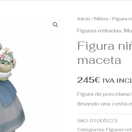
Inicio
/
Niños
/ Figura 
Figuras retiradas
,
Mu
Figura n
maceta
245
€
IVA IN
Figura de porcelana b
llevando una cesta e
SKU:
01005223
Categorías:
Figuras re