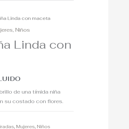
niña Linda con maceta
jeres
,
Niños
iña Linda con
CLUIDO
rillo de una tímida niña
n su costado con flores.
tiradas
,
Mujeres
,
Niños