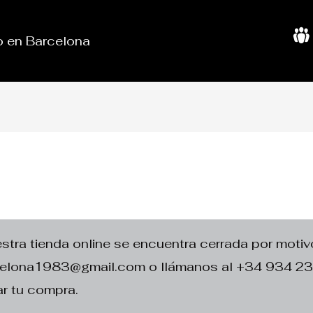
do en Barcelona
S
o
b
r
e
N
o
s
o
t
r
o
s
ra tienda online se encuentra cerrada por motivo
rcelona1983@gmail.com o llámanos al +34 934 2
r tu compra.