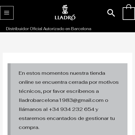
Ir
Busc
0
al
contenido
Distribuidor Oficial Autorizado en Barcelona
En estos momentos nuestra tienda
online se encuentra cerrada por motivos
técnicos, por favor escríbenos a
lladrobarcelona1983@gmail.com o
llámanos al +34 934 232 654 y
estaremos encantados de gestionar tu
compra.