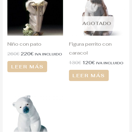
260€.
220€.
130€.
120€.
AGOTADO
Niño con pato
Figura perrito con
caracol
260
€
220
€
IVA INCLUIDO
130
€
120
€
IVA INCLUIDO
LEER MÁS
LEER MÁS