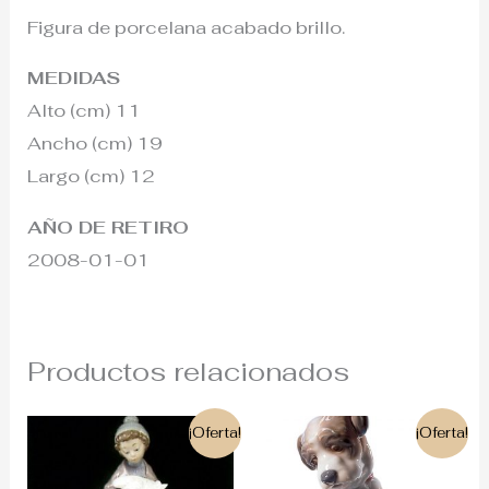
Figura de porcelana acabado brillo.
MEDIDAS
Alto (cm) 11
Ancho (cm) 19
Largo (cm) 12
AÑO DE RETIRO
2008-01-01
Productos relacionados
El
El
El
El
¡Oferta!
¡Oferta!
precio
precio
precio
precio
original
actual
original
actual
era:
es:
era:
es: