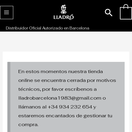
Ir
Busc
0
al
contenido
Distribuidor Oficial Autorizado en Barcelona
En estos momentos nuestra tienda
online se encuentra cerrada por motivos
técnicos, por favor escríbenos a
lladrobarcelona1983@gmail.com o
llámanos al +34 934 232 654 y
estaremos encantados de gestionar tu
compra.