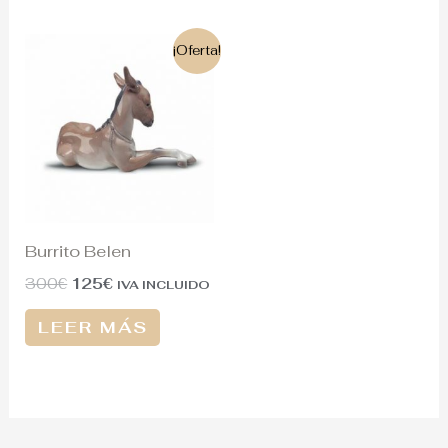
El
El
¡Oferta!
precio
precio
original
actual
era:
es:
300€.
125€.
Burrito Belen
300
€
125
€
IVA INCLUIDO
LEER MÁS