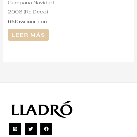
Campana Navidad
2008 (Re Deco)
65
€
IVA INCLUIDO
LEER MÁS