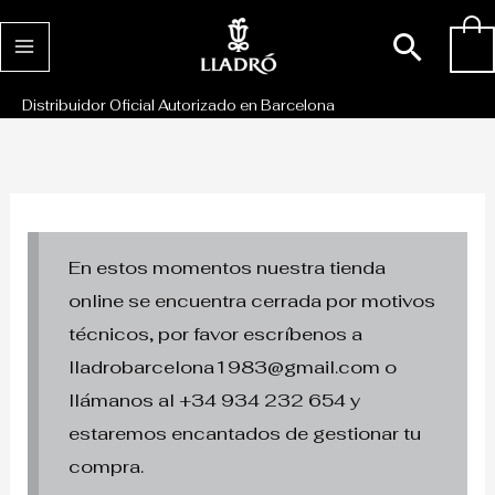
Ir
Busc
0
al
contenido
Distribuidor Oficial Autorizado en Barcelona
En estos momentos nuestra tienda
online se encuentra cerrada por motivos
técnicos, por favor escríbenos a
lladrobarcelona1983@gmail.com o
llámanos al +34 934 232 654 y
estaremos encantados de gestionar tu
compra.