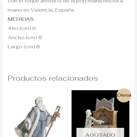
con el toque artístico de la porcelana hecha a
mano en Valencia, España.
MEDIDAS
Alto (cm) 9
Ancho (cm) 8
Largo (cm) 8
Productos relacionados
El
El
¡Oferta!
precio
precio
original
actual
era:
es:
1.900€.
720€.
AGOTADO