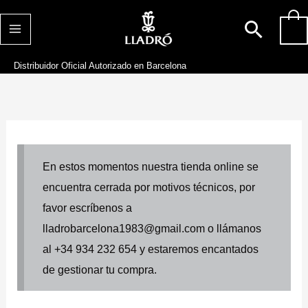
Ir
Busca
0
al
contenido
Distribuidor Oficial Autorizado en Barcelona
En estos momentos nuestra tienda online se
encuentra cerrada por motivos técnicos, por
favor escríbenos a
lladrobarcelona1983@gmail.com o llámanos
al +34 934 232 654 y estaremos encantados
de gestionar tu compra.