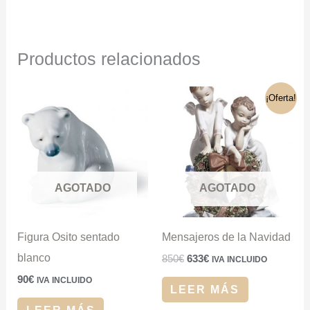
Productos relacionados
El
El
¡Oferta!
precio
precio
original
actual
era:
es:
850€.
633€.
AGOTADO
AGOTADO
Figura Osito sentado
Mensajeros de la Navidad
blanco
850
€
633
€
IVA INCLUIDO
90
€
IVA INCLUIDO
LEER MÁS