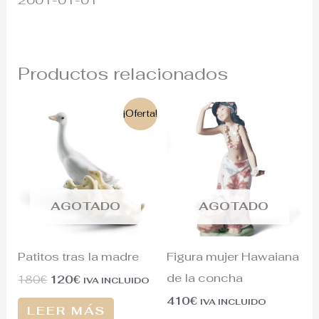
2001-01-01
Productos relacionados
El
El
¡Oferta!
precio
precio
original
actual
era:
es:
180€.
120€.
AGOTADO
AGOTADO
Patitos tras la madre
Figura mujer Hawaiana
de la concha
180
€
120
€
IVA INCLUIDO
410
€
IVA INCLUIDO
LEER MÁS