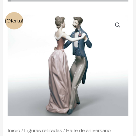
El
El
¡Oferta!
precio
precio
original
actual
era:
es:
840€.
490€.
Inicio
/
Figuras retiradas
/ Baile de aniversario