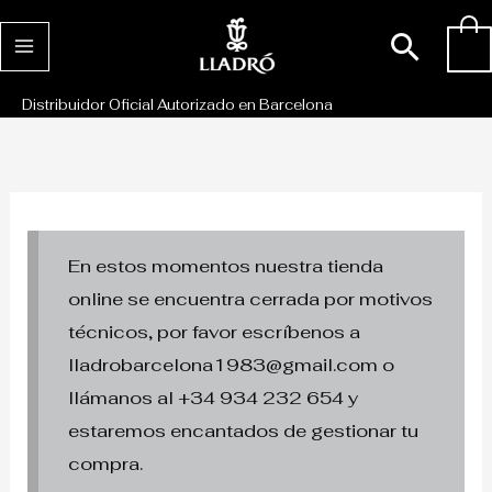
Ir
Busc
0
al
contenido
Distribuidor Oficial Autorizado en Barcelona
En estos momentos nuestra tienda
online se encuentra cerrada por motivos
técnicos, por favor escríbenos a
lladrobarcelona1983@gmail.com o
llámanos al +34 934 232 654 y
estaremos encantados de gestionar tu
compra.