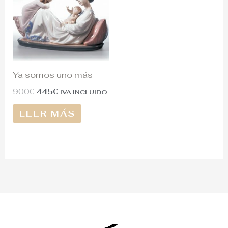
900€.
445€.
Ya somos uno más
900
€
445
€
IVA INCLUIDO
LEER MÁS