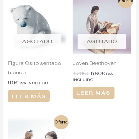
¡Oferta!
precio
precio
original
actual
era:
es:
1.200€.
680€.
AGOTADO
AGOTADO
Figura Osito sentado
Joven Beethoven
blanco
1.200
€
680
€
IVA
INCLUIDO
90
€
IVA INCLUIDO
LEER MÁS
LEER MÁS
El
El
¡Oferta!
precio
precio
original
actual
era:
es: