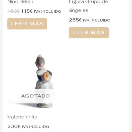
Niño Belén
Figura Grupo de
ángeles
160
€
115
€
IVA INCLUIDO
235
€
IVA INCLUIDO
LEER MÁS
LEER MÁS
AGOTADO
Valencianita
230
€
IVA INCLUIDO