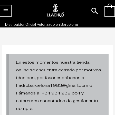
Ir
Busc
0
al
contenido
Distribuidor Oficial Autorizado en Barcelona
En estos momentos nuestra tienda
online se encuentra cerrada por motivos
técnicos, por favor escríbenos a
lladrobarcelona1983@gmail.com o
llámanos al +34 934 232 654 y
estaremos encantados de gestionar tu
compra.