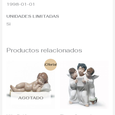
1998-01-01
UNIDADES LIMITADAS
Si
Productos relacionados
El
El
¡Oferta!
precio
precio
original
actual
era:
es:
160€.
115€.
AGOTADO