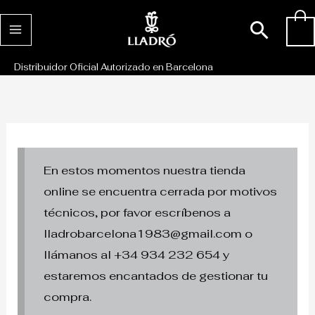
Ir
Busc
0
al
contenido
Distribuidor Oficial Autorizado en Barcelona
En estos momentos nuestra tienda
online se encuentra cerrada por motivos
técnicos, por favor escríbenos a
lladrobarcelona1983@gmail.com o
llámanos al +34 934 232 654 y
estaremos encantados de gestionar tu
compra.