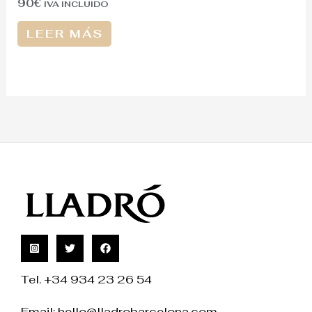
90
€
IVA INCLUIDO
LEER MÁS
Tel. +34 934 23 26 54
Email:
hello@lladrobarcelona.com