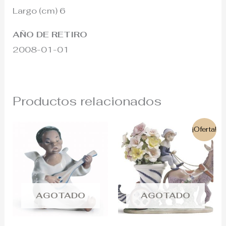
Largo (cm) 6
AÑO DE RETIRO
2008-01-01
Productos relacionados
El
El
¡Oferta!
precio
precio
original
actual
era:
es:
4.300€.
2.100€.
AGOTADO
AGOTADO