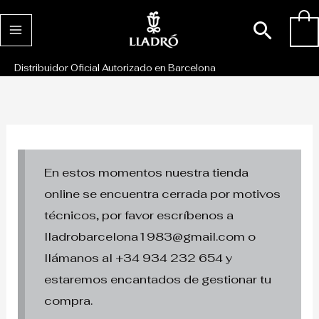
Ir
Busc
0
al
contenido
Distribuidor Oficial Autorizado en Barcelona
En estos momentos nuestra tienda
online se encuentra cerrada por motivos
técnicos, por favor escríbenos a
lladrobarcelona1983@gmail.com o
llámanos al +34 934 232 654 y
estaremos encantados de gestionar tu
compra.