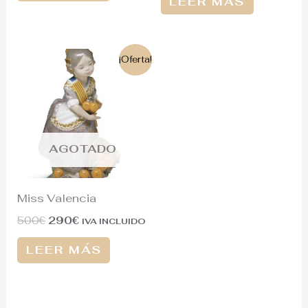
LEER MÁS
El
El
¡Oferta!
precio
precio
original
actual
era:
es:
500€.
290€.
AGOTADO
Miss Valencia
500
€
290
€
IVA INCLUIDO
LEER MÁS