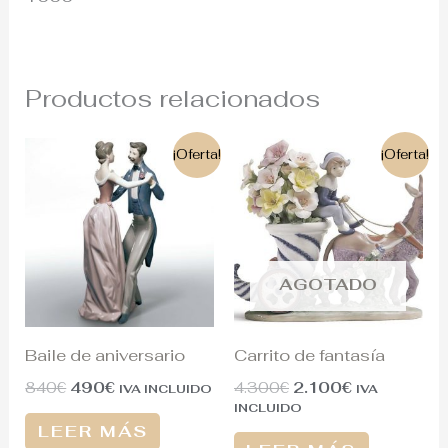
Productos relacionados
El
El
El
El
¡Oferta!
¡Oferta!
precio
precio
precio
precio
original
actual
original
actual
era:
es:
era:
es:
840€.
490€.
4.300€.
2.100€.
AGOTADO
Baile de aniversario
Carrito de fantasía
840
€
490
€
4.300
€
2.100
€
IVA INCLUIDO
IVA
INCLUIDO
LEER MÁS