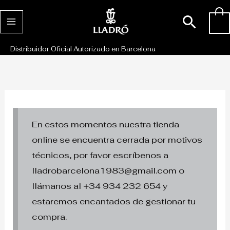
Ir
Busc
0
al
contenido
Distribuidor Oficial Autorizado en Barcelona
En estos momentos nuestra tienda
online se encuentra cerrada por motivos
técnicos, por favor escríbenos a
lladrobarcelona1983@gmail.com o
llámanos al +34 934 232 654 y
estaremos encantados de gestionar tu
compra.