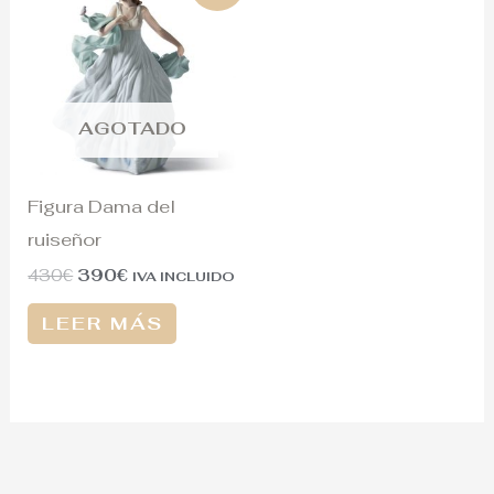
original
actual
era:
es:
430€.
390€.
AGOTADO
Figura Dama del
ruiseñor
430
€
390
€
IVA INCLUIDO
LEER MÁS