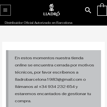
Ir
Busc
0
al
contenido
Distribuidor Oficial Autorizado en Barcelona
En estos momentos nuestra tienda
online se encuentra cerrada por motivos
técnicos, por favor escríbenos a
lladrobarcelona1983@gmail.com o
llámanos al +34 934 232 654 y
estaremos encantados de gestionar tu
compra.