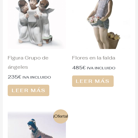
Figura Grupo de
Flores en la falda
ángeles
485
€
IVA INCLUIDO
235
€
IVA INCLUIDO
LEER MÁS
LEER MÁS
El
El
¡Oferta!
precio
precio
original
actual
era:
es:
1.300€.
430€.