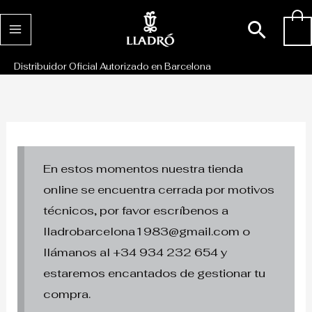
Ir
Busc
0
al
contenido
Distribuidor Oficial Autorizado en Barcelona
En estos momentos nuestra tienda
online se encuentra cerrada por motivos
técnicos, por favor escríbenos a
lladrobarcelona1983@gmail.com o
llámanos al +34 934 232 654 y
estaremos encantados de gestionar tu
compra.