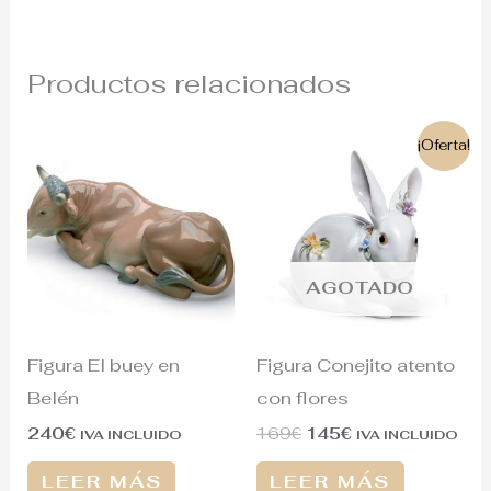
Productos relacionados
El
El
¡Oferta!
precio
precio
original
actual
era:
es:
169€.
145€.
AGOTADO
Figura El buey en
Figura Conejito atento
Belén
con flores
240
€
169
€
145
€
IVA INCLUIDO
IVA INCLUIDO
LEER MÁS
LEER MÁS