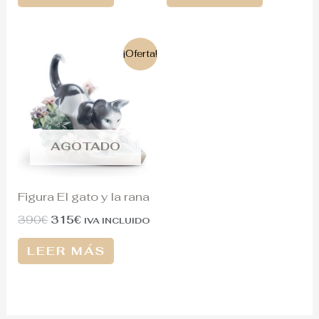
El
El
¡Oferta!
precio
precio
original
actual
era:
es:
390€.
315€.
AGOTADO
Figura El gato y la rana
390
€
315
€
IVA INCLUIDO
LEER MÁS