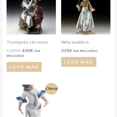
era:
es:
1.200€.
430€.
Trompeta circense
Niña asiática
1.200
€
430
€
225
€
IVA
IVA INCLUIDO
INCLUIDO
LEER MÁS
LEER MÁS
El
El
¡Oferta!
precio
precio
original
actual
era:
es:
215€.
190€.