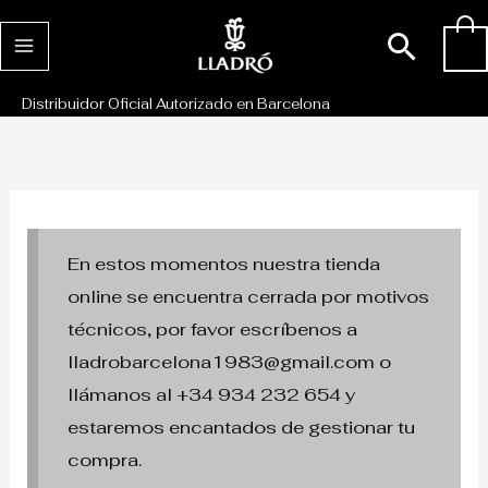
Ir
Busc
0
al
contenido
Distribuidor Oficial Autorizado en Barcelona
En estos momentos nuestra tienda
online se encuentra cerrada por motivos
técnicos, por favor escríbenos a
lladrobarcelona1983@gmail.com o
llámanos al +34 934 232 654 y
estaremos encantados de gestionar tu
compra.