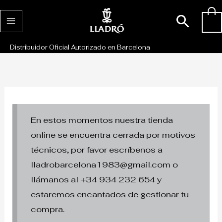
Ir
Busc
0
al
contenido
Distribuidor Oficial Autorizado en Barcelona
En estos momentos nuestra tienda
online se encuentra cerrada por motivos
técnicos, por favor escríbenos a
lladrobarcelona1983@gmail.com o
llámanos al +34 934 232 654 y
estaremos encantados de gestionar tu
compra.