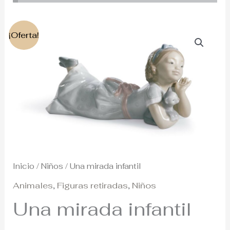
El
El
¡Oferta!
precio
precio
original
actual
era:
es:
300€.
215€.
Inicio
/
Niños
/ Una mirada infantil
Animales
,
Figuras retiradas
,
Niños
Una mirada infantil