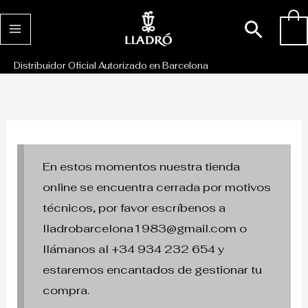
Ir
Busc
0
al
contenido
Distribuidor Oficial Autorizado en Barcelona
En estos momentos nuestra tienda
online se encuentra cerrada por motivos
técnicos, por favor escríbenos a
lladrobarcelona1983@gmail.com o
llámanos al +34 934 232 654 y
estaremos encantados de gestionar tu
compra.