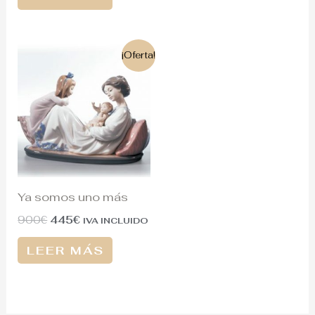
El
El
¡Oferta!
precio
precio
original
actual
era:
es:
900€.
445€.
Ya somos uno más
900
€
445
€
IVA INCLUIDO
LEER MÁS