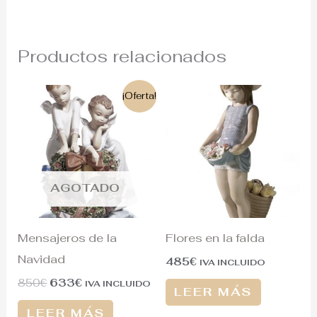
Productos relacionados
El
El
¡Oferta!
precio
precio
original
actual
era:
es:
850€.
633€.
AGOTADO
Mensajeros de la
Flores en la falda
Navidad
485
€
IVA INCLUIDO
850
€
633
€
IVA INCLUIDO
LEER MÁS
LEER MÁS