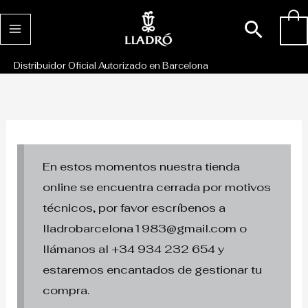
Ir
Busc
0
al
contenido
Distribuidor Oficial Autorizado en Barcelona
En estos momentos nuestra tienda
online se encuentra cerrada por motivos
técnicos, por favor escríbenos a
lladrobarcelona1983@gmail.com o
llámanos al +34 934 232 654 y
estaremos encantados de gestionar tu
compra.