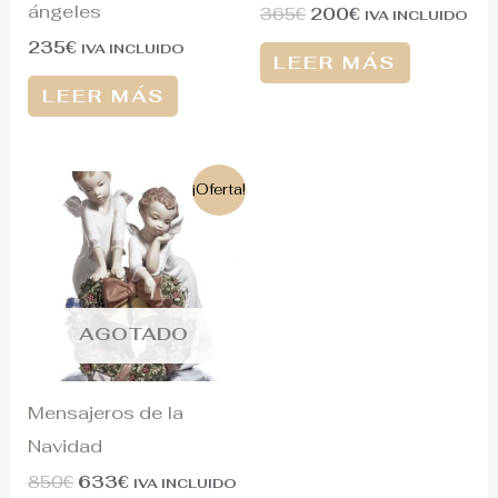
ángeles
365
€
200
€
IVA INCLUIDO
235
€
IVA INCLUIDO
LEER MÁS
LEER MÁS
El
El
¡Oferta!
precio
precio
original
actual
era:
es:
850€.
633€.
AGOTADO
Mensajeros de la
Navidad
850
€
633
€
IVA INCLUIDO