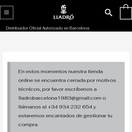
Ir
Busc
0
al
contenido
Distribuidor Oficial Autorizado en Barcelona
En estos momentos nuestra tienda
online se encuentra cerrada por motivos
técnicos, por favor escríbenos a
lladrobarcelona1983@gmail.com o
llámanos al +34 934 232 654 y
estaremos encantados de gestionar tu
compra.