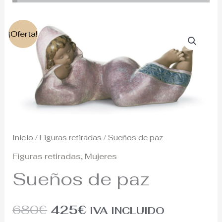
El
El
¡Oferta!
precio
precio
original
actual
era:
es:
680€.
425€.
Inicio
/
Figuras retiradas
/ Sueños de paz
Figuras retiradas
,
Mujeres
Sueños de paz
680
€
425
€
IVA INCLUIDO