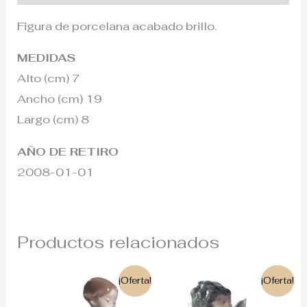
Figura de porcelana acabado brillo.
MEDIDAS
Alto (cm) 7
Ancho (cm) 19
Largo (cm) 8
AÑO DE RETIRO
2008-01-01
Productos relacionados
El
El
El
El
¡Oferta!
¡Oferta!
precio
precio
precio
precio
original
actual
original
actual