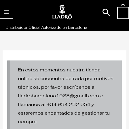
Ir
Busc
0
al
contenido
Distribuidor Oficial Autorizado en Barcelona
En estos momentos nuestra tienda
online se encuentra cerrada por motivos
técnicos, por favor escríbenos a
lladrobarcelona1983@gmail.com o
llámanos al +34 934 232 654 y
estaremos encantados de gestionar tu
compra.