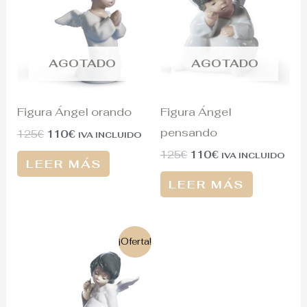
era:
es:
era:
es:
125€.
110€.
125€.
110€.
AGOTADO
AGOTADO
Figura Ángel orando
Figura Ángel
pensando
125
€
110
€
IVA INCLUIDO
125
€
110
€
IVA INCLUIDO
LEER MÁS
LEER MÁS
El
El
¡Oferta!
precio
precio
original
actual
era:
es:
190€.
135€.