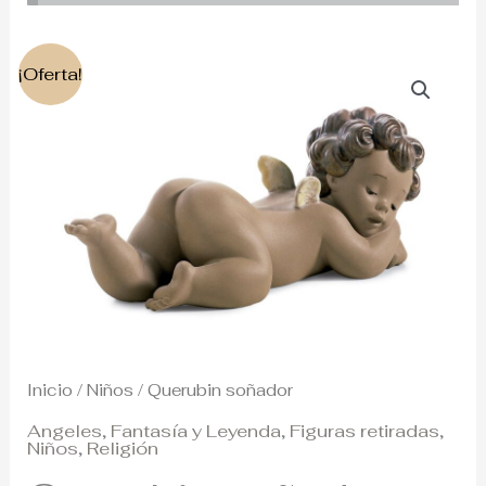
El
El
¡Oferta!
precio
precio
original
actual
era:
es:
285€.
165€.
Inicio
/
Niños
/ Querubin soñador
Angeles
,
Fantasía y Leyenda
,
Figuras retiradas
,
Niños
,
Religión