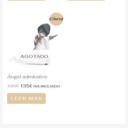
El
El
¡Oferta!
precio
precio
original
actual
era:
es:
190€.
135€.
AGOTADO
Ángel admirativo
190
€
135
€
IVA INCLUIDO
LEER MÁS