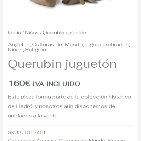
Inicio
/
Niños
/ Querubin juguetón
Angeles
,
Culturas del Mundo
,
Figuras retiradas
,
Niños
,
Religión
Querubin juguetón
160
€
IVA INCLUIDO
Esta pieza forma parte de la colección histórica
de Lladró, y nosotros aún disponemos de
unidades a la venta.
SKU:
01012451
Categorías:
Angeles
,
Culturas del Mundo
,
Figuras