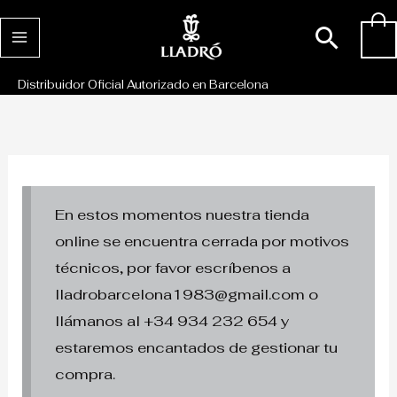
Ir
Busc
0
al
contenido
Distribuidor Oficial Autorizado en Barcelona
En estos momentos nuestra tienda
online se encuentra cerrada por motivos
técnicos, por favor escríbenos a
lladrobarcelona1983@gmail.com o
llámanos al +34 934 232 654 y
estaremos encantados de gestionar tu
compra.