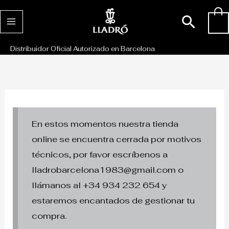
Ir
Busc
0
al
contenido
Distribuidor Oficial Autorizado en Barcelona
En estos momentos nuestra tienda
online se encuentra cerrada por motivos
técnicos, por favor escríbenos a
lladrobarcelona1983@gmail.com o
llámanos al +34 934 232 654 y
estaremos encantados de gestionar tu
compra.