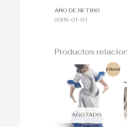
AÑO DE RETIRO
2005-01-01
Productos relacio
El
El
¡Oferta!
precio
precio
original
actual
era:
es:
215€.
190€.
AGOTADO