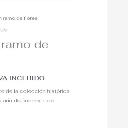
n ramo de flores
l
ños
recio
 ramo de
l
ctual
s:
00€.
VA INCLUIDO
te de la colección histórica
os aún disponemos de