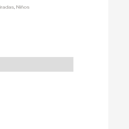
tiradas
,
Niños