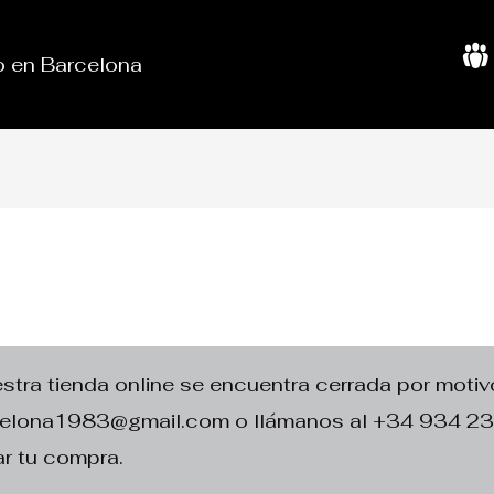
do en Barcelona
S
o
b
r
e
N
o
s
o
t
r
o
s
ra tienda online se encuentra cerrada por motivo
rcelona1983@gmail.com o llámanos al +34 934 2
r tu compra.