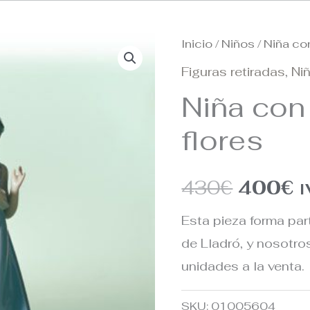
Inicio
/
Niños
/ Niña co
El
E
Figuras retiradas
,
Ni
precio
p
Niña con
origina
a
flores
era:
e
430
€
400
€
430€.
4
I
Esta pieza forma par
de Lladró, y nosotr
unidades a la venta.
SKU:
01005604