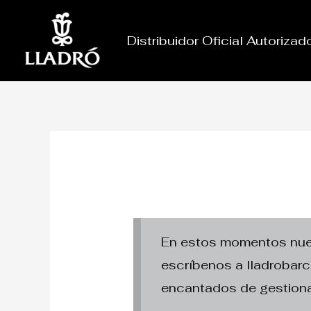
Ir
al
Distribuidor Oficial Autoriza
contenido
En estos momentos nuest
escríbenos a lladroba
encantados de gestiona