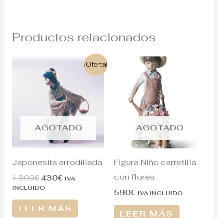
Productos relacionados
El
El
¡Oferta!
precio
precio
original
actual
era:
es:
1.300€.
430€.
AGOTADO
AGOTADO
Japonesita arrodillada
Figura Niño carretilla
con flores
1.300
€
430
€
IVA
INCLUIDO
590
€
IVA INCLUIDO
LEER MÁS
LEER MÁS