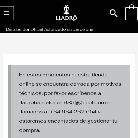
Ir
Busc
0
al
contenido
Distribuidor Oficial Autorizado en Barcelona
En estos momentos nuestra tienda
online se encuentra cerrada por motivos
técnicos, por favor escríbenos a
lladrobarcelona1983@gmail.com o
llámanos al +34 934 232 654 y
estaremos encantados de gestionar tu
compra.