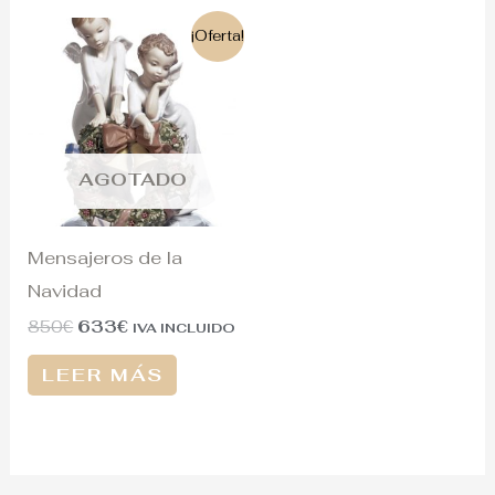
El
El
¡Oferta!
precio
precio
original
actual
era:
es:
850€.
633€.
AGOTADO
Mensajeros de la
Navidad
850
€
633
€
IVA INCLUIDO
LEER MÁS