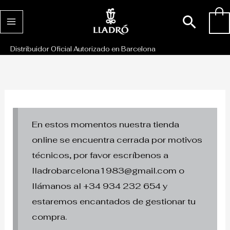
Ir
Busc
0
al
contenido
Distribuidor Oficial Autorizado en Barcelona
En estos momentos nuestra tienda
online se encuentra cerrada por motivos
técnicos, por favor escríbenos a
lladrobarcelona1983@gmail.com o
llámanos al +34 934 232 654 y
estaremos encantados de gestionar tu
compra.