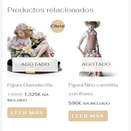
Productos relacionados
El
El
¡Oferta!
precio
precio
original
actual
era:
es:
1.565€.
1.325€.
AGOTADO
AGOTADO
Figura Duendecilla
Figura Niño carretilla
con flores
1.565
€
1.325
€
IVA
INCLUIDO
590
€
IVA INCLUIDO
LEER MÁS
LEER MÁS