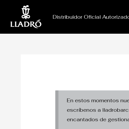
Ir
al
Distribuidor Oficial Autoriza
contenido
En estos momentos nuest
escríbenos a lladroba
encantados de gestiona