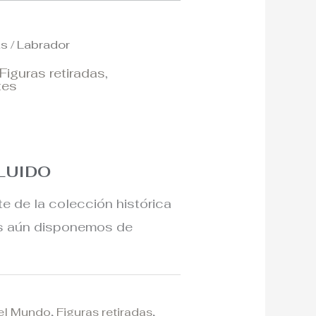
as
/ Labrador
Figuras retiradas
,
tes
CLUIDO
te de la colección histórica
os aún disponemos de
del Mundo
,
Figuras retiradas
,