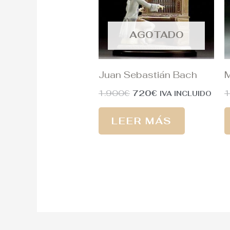
AGOTADO
Juan Sebastián Bach
M
1.900
€
720
€
1
IVA INCLUIDO
LEER MÁS