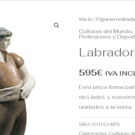
Inicio
/
Figuras retirad
Culturas del Mundo
,
Profesiones y Depor
Labrador
595
€
IVA IN
Esta pieza forma par
de Lladró, y nosotr
unidades a la venta.
SKU:
01012465
Categorías:
Culturas 