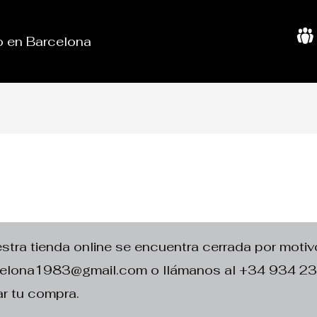
do en Barcelona
S
o
b
r
e
N
o
s
o
t
r
o
s
ra tienda online se encuentra cerrada por motivo
rcelona1983@gmail.com o llámanos al +34 934 2
r tu compra.