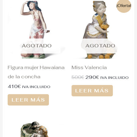
El
El
¡Oferta!
precio
precio
original
actual
era:
es:
500€.
290€.
AGOTADO
AGOTADO
Figura mujer Hawaiana
Miss Valencia
de la concha
500
€
290
€
IVA INCLUIDO
410
€
IVA INCLUIDO
LEER MÁS
LEER MÁS