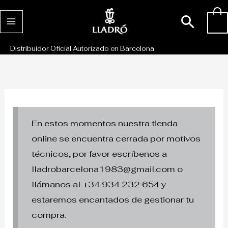
Ir
Busc
0
al
contenido
Distribuidor Oficial Autorizado en Barcelona
En estos momentos nuestra tienda
online se encuentra cerrada por motivos
técnicos, por favor escríbenos a
lladrobarcelona1983@gmail.com o
llámanos al +34 934 232 654 y
estaremos encantados de gestionar tu
compra.