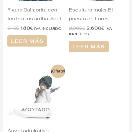
Figura Bailaorita con
Escultura mujer El
los brazos arriba. Azul
puesto de flores
215
€
180
€
2.900
€
2.600
€
IVA INCLUIDO
IVA
INCLUIDO
LEER MÁS
LEER MÁS
El
El
¡Oferta!
precio
precio
original
actual
era:
es:
190€.
135€.
AGOTADO
Ángel admirativo