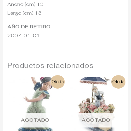
Ancho (cm) 13
Largo (cm) 13
AÑO DE RETIRO
2007-01-01
Productos relacionados
El
El
El
El
¡Oferta!
¡Oferta!
precio
precio
precio
precio
original
actual
original
actual
era:
es:
era:
es:
215€.
180€.
2.900€.
2.600€.
AGOTADO
AGOTADO