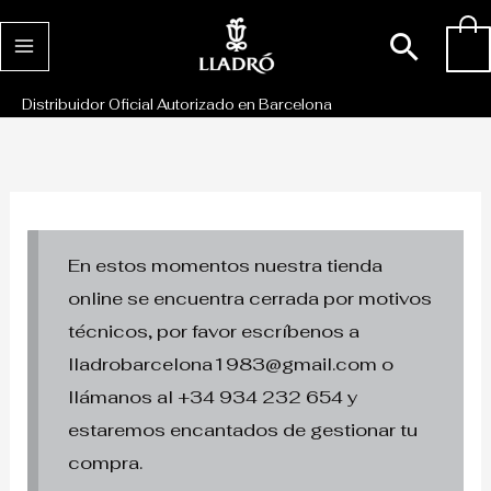
Ir
Busc
0
al
contenido
Distribuidor Oficial Autorizado en Barcelona
En estos momentos nuestra tienda
online se encuentra cerrada por motivos
técnicos, por favor escríbenos a
lladrobarcelona1983@gmail.com o
llámanos al +34 934 232 654 y
estaremos encantados de gestionar tu
compra.