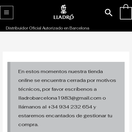
Ir
Busc
0
al
contenido
Distribuidor Oficial Autorizado en Barcelona
En estos momentos nuestra tienda
online se encuentra cerrada por motivos
técnicos, por favor escríbenos a
lladrobarcelona1983@gmail.com o
llámanos al +34 934 232 654 y
estaremos encantados de gestionar tu
compra.