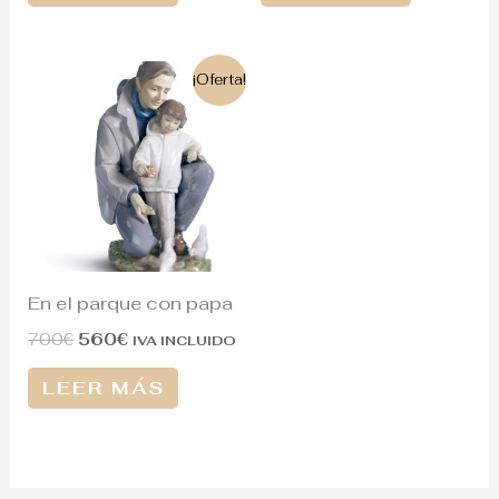
El
El
¡Oferta!
precio
precio
original
actual
era:
es:
700€.
560€.
En el parque con papa
700
€
560
€
IVA INCLUIDO
LEER MÁS