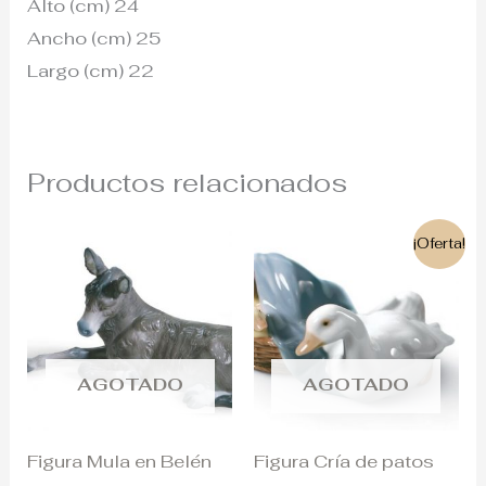
Alto (cm) 24
Ancho (cm) 25
Largo (cm) 22
Productos relacionados
El
El
¡Oferta!
precio
precio
original
actual
era:
es:
129€.
110€.
AGOTADO
AGOTADO
Figura Mula en Belén
Figura Cría de patos