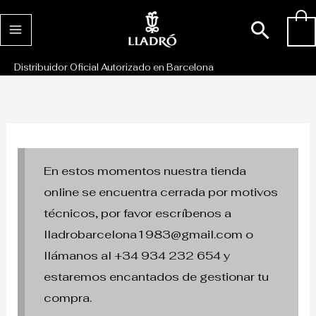
Ir
Busc
0
al
contenido
Distribuidor Oficial Autorizado en Barcelona
En estos momentos nuestra tienda
online se encuentra cerrada por motivos
técnicos, por favor escríbenos a
lladrobarcelona1983@gmail.com o
llámanos al +34 934 232 654 y
estaremos encantados de gestionar tu
compra.