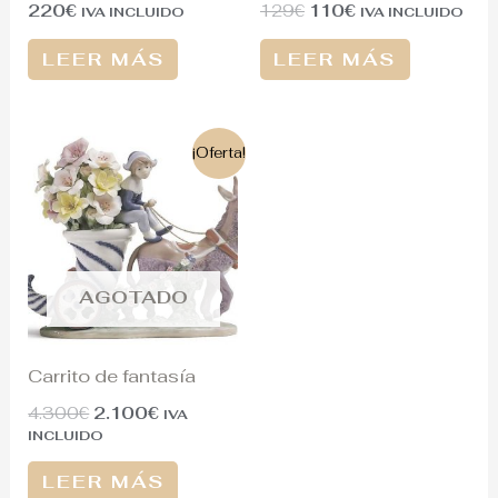
220
€
129
€
110
€
IVA INCLUIDO
IVA INCLUIDO
LEER MÁS
LEER MÁS
El
El
¡Oferta!
precio
precio
original
actual
era:
es:
4.300€.
2.100€.
AGOTADO
Carrito de fantasía
4.300
€
2.100
€
IVA
INCLUIDO
LEER MÁS