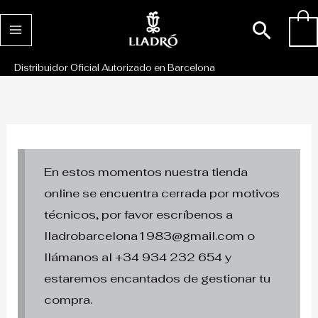
Ir
Busc
0
al
contenido
Distribuidor Oficial Autorizado en Barcelona
En estos momentos nuestra tienda
online se encuentra cerrada por motivos
técnicos, por favor escríbenos a
lladrobarcelona1983@gmail.com o
llámanos al +34 934 232 654 y
estaremos encantados de gestionar tu
compra.