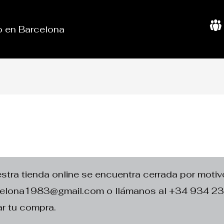
do en Barcelona
S
o
b
r
e
N
o
s
o
t
r
o
s
ra tienda online se encuentra cerrada por motivo
rcelona1983@gmail.com o llámanos al +34 934 2
r tu compra.