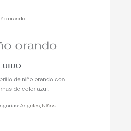
niño orando
iño orando
CLUIDO
brillo de niño orando con
rnas de color azul.
egorías:
Angeles
,
Niños