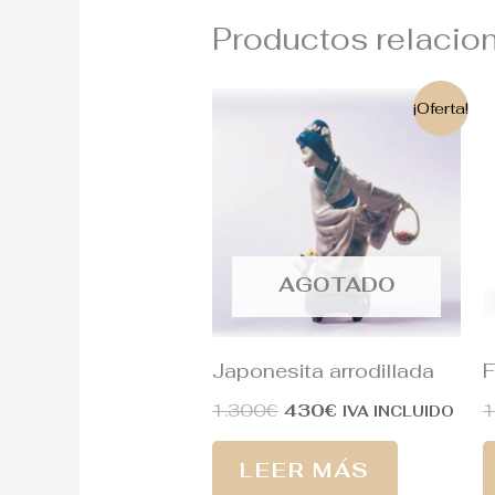
Productos relacio
El
El
¡Oferta!
precio
precio
original
actual
era:
es:
1.300€.
430€.
AGOTADO
Japonesita arrodillada
F
1.300
€
430
€
IVA INCLUIDO
LEER MÁS