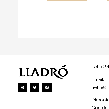
Tel. +3
Email:
hello@l
Direccio
Guarda,