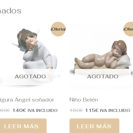
nados
El
El
El
El
¡Oferta!
¡Ofer
precio
precio
precio
precio
original
actual
original
actual
era:
es:
era:
es:
169€.
140€.
160€.
115€.
AGOTADO
AGOTADO
igura Ángel soñador
Niño Belén
169
€
140
€
160
€
115
€
IVA INCLUIDO
IVA INCLUIDO
LEER MÁS
LEER MÁS