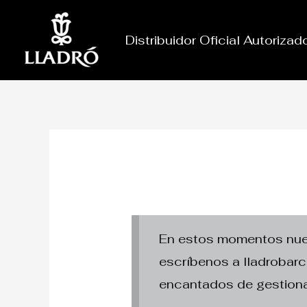
Ir
al
Distribuidor Oficial Autoriza
contenido
En estos momentos nuest
escríbenos a lladroba
encantados de gestiona