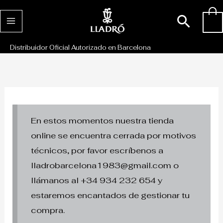
Ir
Busc
0
al
contenido
Distribuidor Oficial Autorizado en Barcelona
En estos momentos nuestra tienda
online se encuentra cerrada por motivos
técnicos, por favor escríbenos a
lladrobarcelona1983@gmail.com o
llámanos al +34 934 232 654 y
estaremos encantados de gestionar tu
compra.