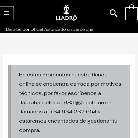
Ir
Busc
0
al
contenido
Distribuidor Oficial Autorizado en Barcelona
En estos momentos nuestra tienda
online se encuentra cerrada por motivos
técnicos, por favor escríbenos a
lladrobarcelona1983@gmail.com o
llámanos al +34 934 232 654 y
estaremos encantados de gestionar tu
compra.