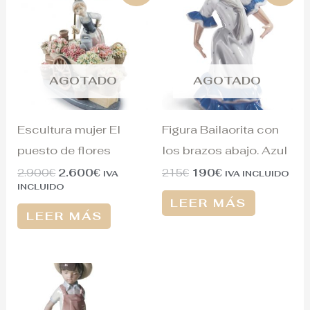
original
actual
original
actual
era:
es:
era:
es:
2.900€.
2.600€.
215€.
190€.
AGOTADO
AGOTADO
Escultura mujer El
Figura Bailaorita con
puesto de flores
los brazos abajo. Azul
2.900
€
2.600
€
215
€
190
€
IVA
IVA INCLUIDO
INCLUIDO
LEER MÁS
LEER MÁS