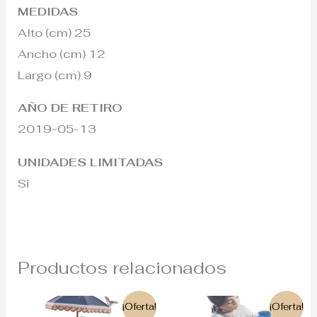
MEDIDAS
Alto (cm) 25
Ancho (cm) 12
Largo (cm) 9
AÑO DE RETIRO
2019-05-13
UNIDADES LIMITADAS
Si
Productos relacionados
El
El
El
El
¡Oferta!
¡Oferta!
precio
precio
precio
precio