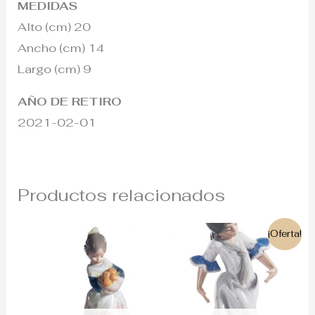
MEDIDAS
Alto (cm) 20
Ancho (cm) 14
Largo (cm) 9
AÑO DE RETIRO
2021-02-01
Productos relacionados
El
El
¡Oferta!
precio
precio
original
actual
era:
es:
215€.
190€.