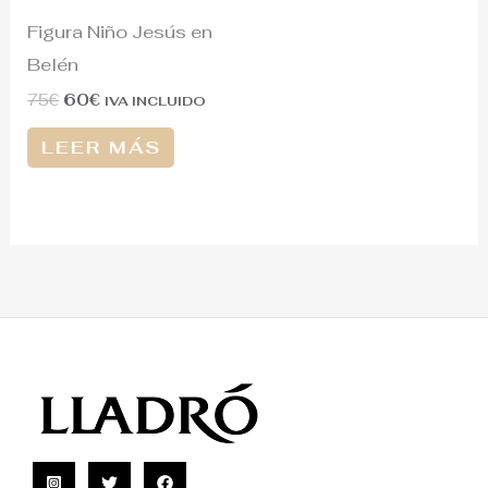
Figura Niño Jesús en
Belén
75
€
60
€
IVA INCLUIDO
LEER MÁS