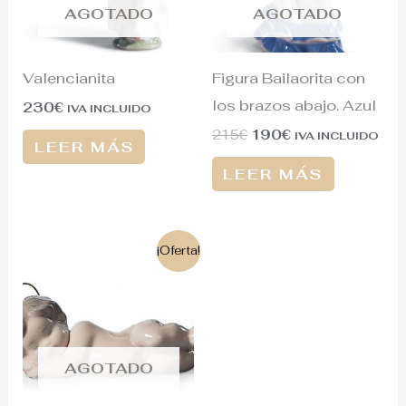
AGOTADO
AGOTADO
Valencianita
Figura Bailaorita con
los brazos abajo. Azul
230
€
IVA INCLUIDO
215
€
190
€
IVA INCLUIDO
LEER MÁS
LEER MÁS
El
El
¡Oferta!
precio
precio
original
actual
era:
es:
75€.
60€.
AGOTADO