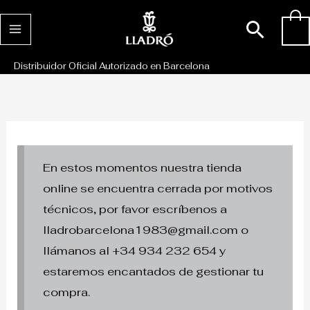
Ir
Busc
0
al
contenido
Distribuidor Oficial Autorizado en Barcelona
En estos momentos nuestra tienda
online se encuentra cerrada por motivos
técnicos, por favor escríbenos a
lladrobarcelona1983@gmail.com o
llámanos al +34 934 232 654 y
estaremos encantados de gestionar tu
compra.