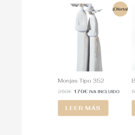
El
El
¡Oferta!
precio
precio
original
actual
era:
es:
250€.
170€.
Monjas Tipo 352
B
250
€
170
€
IVA INCLUIDO
LEER MÁS