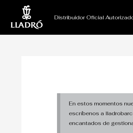
Ir
al
Distribuidor Oficial Autoriza
contenido
En estos momentos nuest
escríbenos a lladroba
encantados de gestiona