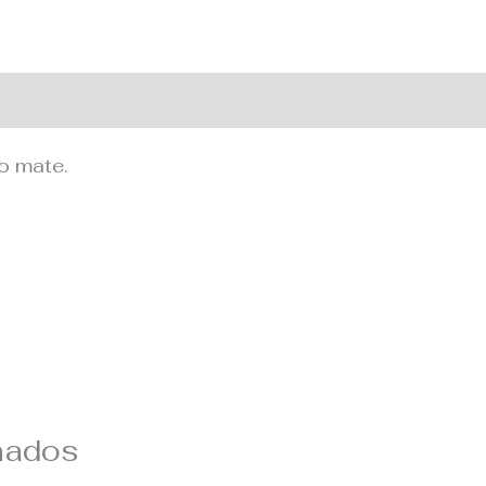
 adicional
o mate.
nados