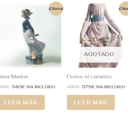
El
El
El
El
¡Oferta!
¡Ofer
precio
precio
precio
precio
original
actual
original
actual
era:
es:
era:
es:
500€.
340€.
480€.
375€.
AGOTADO
risa Marina
Flores al canasto
500
€
340
€
480
€
375
€
IVA INCLUIDO
IVA INCLUIDO
LEER MÁS
LEER MÁS