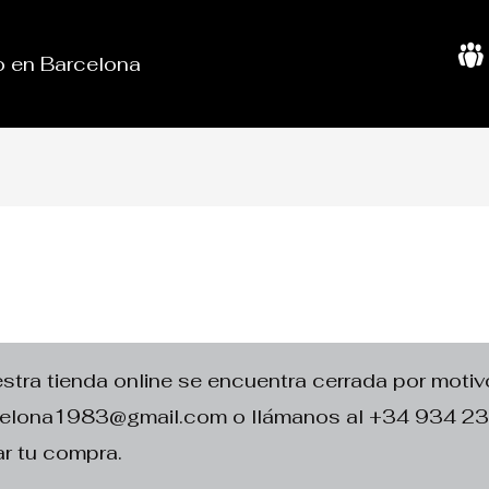
do en Barcelona
S
o
b
r
e
N
o
s
o
t
r
o
s
ra tienda online se encuentra cerrada por motivo
rcelona1983@gmail.com o llámanos al +34 934 2
r tu compra.