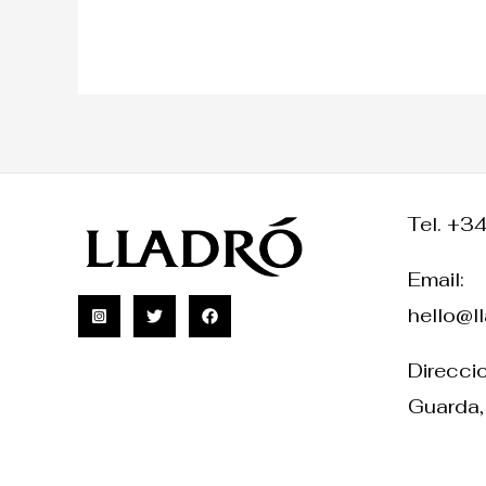
Tel. +3
Email:
hello@l
Direccio
Guarda,