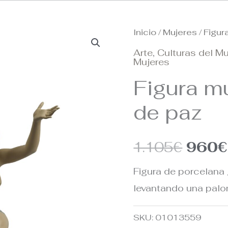
Inicio
/
Mujeres
/ Figur
El
Arte
,
Culturas del M
preci
Mujeres
Figura m
origin
de paz
era:
1.105
1.105
€
960
€
Figura de porcelana
levantando una pal
SKU:
01013559