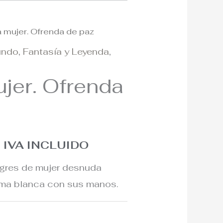
a mujer. Ofrenda de paz
El
undo
,
Fantasía y Leyenda
,
o
precio
ujer. Ofrenda
al
actual
es:
€.
960€.
IVA INCLUIDO
 gres de mujer desnuda
oma blanca con sus manos.